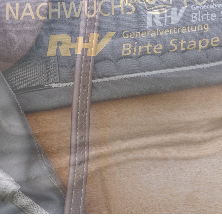
Birte Stapelfeldt
R+V Generalvertretung